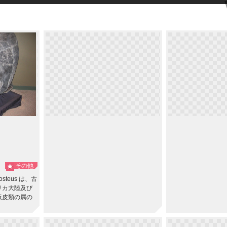
その他
steus は、古
リカ大陸及び
板皮類の属の