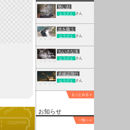
怖い顔
さん
ヒラグド
水を吸う
さん
ヒラグド
ちいさな滝
さん
ヒラグド
未確認飛行
さん
ヒラグド
もっとみる »
お知らせ
一覧へ »