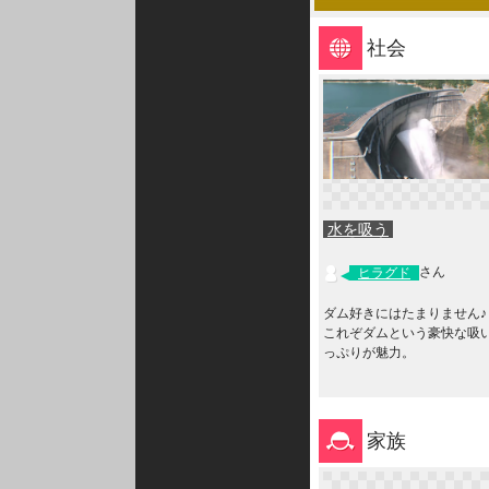
社会
水を吸う
さん
ヒラグド
ダム好きにはたまりません
これぞダムという豪快な吸
っぷりが魅力。
家族