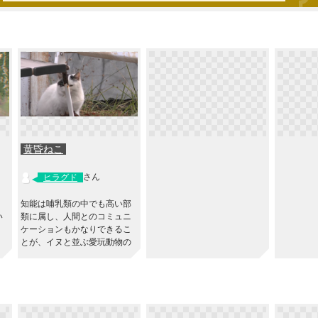
黄昏ねこ
さん
ヒラグド
♪
知能は哺乳類の中でも高い部
い
類に属し、人間とのコミュニ
ケーションもかなりできるこ
とが、イヌと並ぶ愛玩動物の
地位を獲得した要因となって
いる。