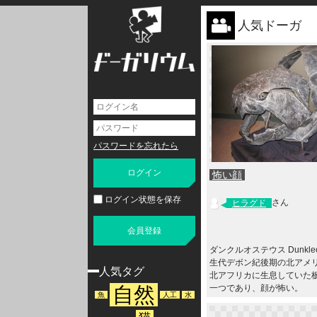
人気ドーガ
パスワードを忘れたら
怖い顔
ログイン状態を保存
さん
ヒラグド
会員登録
ダンクルオステウス Dunkleo
生代デボン紀後期の北アメ
人気タグ
北アフリカに生息していた
一つであり、顔が怖い。
自然
魚
人工
水